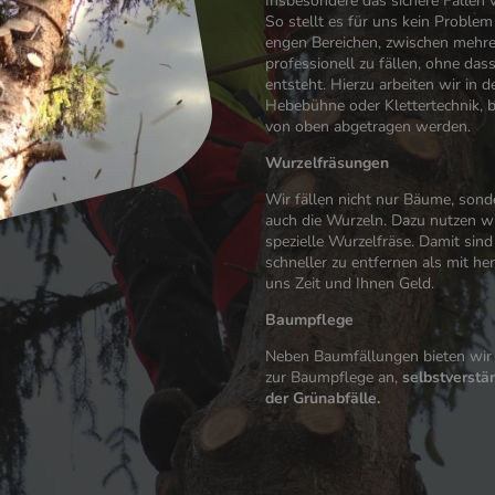
Insbesondere das sichere Fällen 
So stellt es für uns kein Proble
engen Bereichen, zwischen mehr
professionell zu fällen, ohne da
entsteht. Hierzu arbeiten wir in d
Hebebühne oder Klettertechnik, b
von oben abgetragen werden.
Wurzelfräsungen
Wir fällen nicht nur Bäume, sond
auch die Wurzeln. Dazu nutzen wi
spezielle Wurzelfräse. Damit sind
schneller zu entfernen als mit 
uns Zeit und Ihnen Geld.
Baumpflege
Neben Baumfällungen bieten wir
zur Baumpflege an,
selbstverstä
der Grünabfälle.