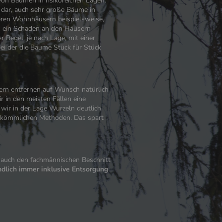
von Bäumen in risikoreichen Lagen.
m dar, auch sehr große Bäume in
eren Wohnhäusern beispielsweise,
ss ein Schaden an den Häusern
er Regel, je nach Lage, mit einer
ei der die Bäume Stück für Stück
ern entfernen auf Wunsch natürlich
r in den meisten Fällen eine
 wir in der Lage Wurzeln deutlich
herkömmlichen Methoden. Das spart
 auch den fachmännischen Beschnitt
ndlich immer inklusive Entsorgung